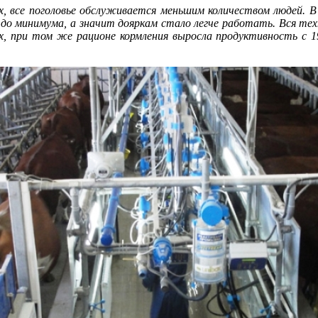
, все поголовье обслуживается меньшим количеством людей. В з
до минимума, а значит дояркам стало легче работать. Вся тех
х, при том же рационе кормления выросла продуктивность с 1