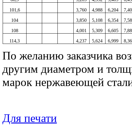
101,6
3,760
4,988
6,204
7,4
104
3,850
5,108
6,354
7,5
108
4,001
5,309
6,605
7,8
114,3
4,237
5,624
6,999
8,3
По желанию заказчика воз
другим диаметром и толщи
марок нержавеющей стали
Для печати