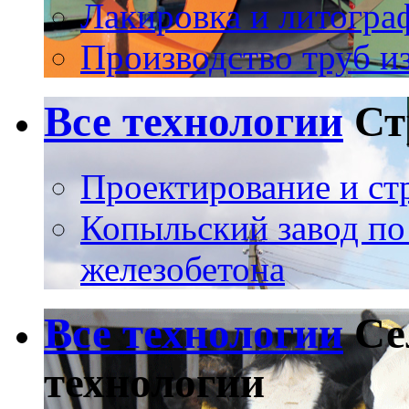
Лакировка и литогра
Производство труб и
Все технологии
Ст
Проектирование и ст
Копыльский завод по
железобетона
Все технологии
Се
технологии